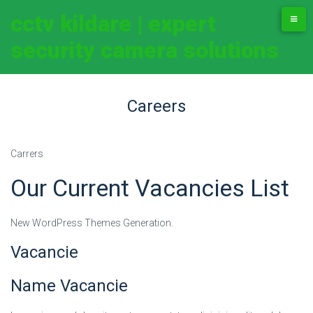
cctv kildare | expert
security camera solutions
Careers
Carrers
Our Current Vacancies List
New WordPress Themes Generation.
Vacancie
Name Vacancie